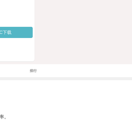
PC下载
排行
率。