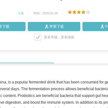
工具
|
时间：2025-01-16
|
卓下载
苹果下载
安卓市场，安全绿色
a, is a popular fermented drink that has been consumed for gen
veral days. The fermentation process allows beneficial bacteria to
tic content. Probiotics are beneficial bacteria that support gut
ve digestion, and boost the immune system. In addition to its pro