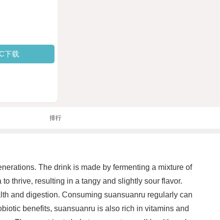
PC下载
排行
erations. The drink is made by fermenting a mixture of
 thrive, resulting in a tangy and slightly sour flavor.
 health and digestion. Consuming suansuanru regularly can
biotic benefits, suansuanru is also rich in vitamins and