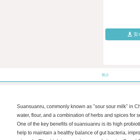
安
简介
Suansuanru, commonly known as "sour sour milk" in Chin
water, flour, and a combination of herbs and spices for se
One of the key benefits of suansuanru is its high probio
help to maintain a healthy balance of gut bacteria, impro