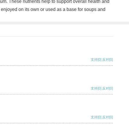
um. These nutrients help to support overall health and
er enjoyed on its own or used as a base for soups and
支持
[0]
反对
[0]
支持
[0]
反对
[0]
支持
[0]
反对
[0]