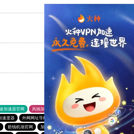
支持
[0]
反对
[0]
支持
[0]
反对
[0]
支持
[0]
反对
[0]
途加速器官网
风驰加速器
旋风加速器
加速度器
外网网址导航
软件中心
雷霆加速
狂飙加速器
器
赔钱机场官网
加速器旋风
twitter加速器