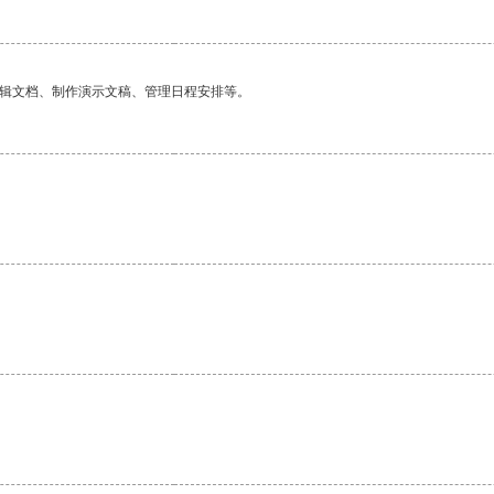
编辑文档、制作演示文稿、管理日程安排等。