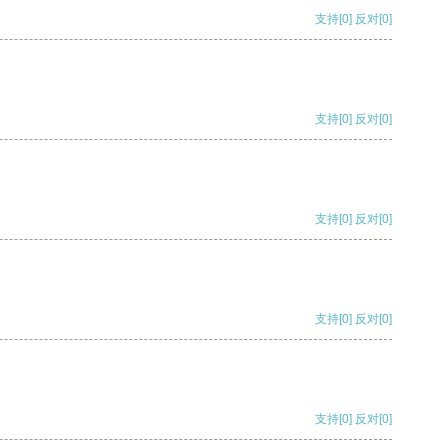
支持
[0]
反对
[0]
支持
[0]
反对
[0]
支持
[0]
反对
[0]
支持
[0]
反对
[0]
支持
[0]
反对
[0]