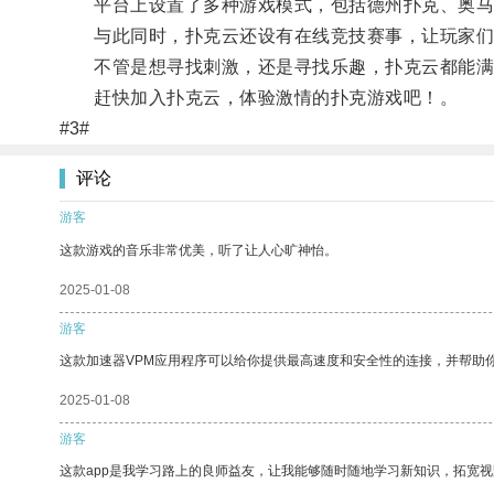
平台上设置了多种游戏模式，包括德州扑克、奥马哈
与此同时，扑克云还设有在线竞技赛事，让玩家们
不管是想寻找刺激，还是寻找乐趣，扑克云都能满
赶快加入扑克云，体验激情的扑克游戏吧！。
#3#
评论
游客
这款游戏的音乐非常优美，听了让人心旷神怡。
2025-01-08
游客
这款加速器VPM应用程序可以给你提供最高速度和安全性的连接，并帮助
2025-01-08
游客
这款app是我学习路上的良师益友，让我能够随时随地学习新知识，拓宽视