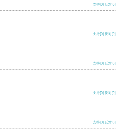
支持
[0]
反对
[0]
支持
[0]
反对
[0]
支持
[0]
反对
[0]
支持
[0]
反对
[0]
支持
[0]
反对
[0]