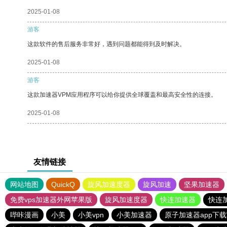
2025-01-08
游客
这款软件的售后服务非常好，遇到问题都能得到及时解决。
2025-01-08
游客
这款加速器VPM应用程序可以给你提供全球覆盖和最高安全性的连接。
2025-01-08
友情链接
网站地图
QuickQ
旋风加速度器
旋风加速
坚果加速器
免费vps加速器外网苹果版
旋风加速度器
快连加速器
快连
哔咔漫画
小美
小美vpn
小美加速器
原子加速器app下