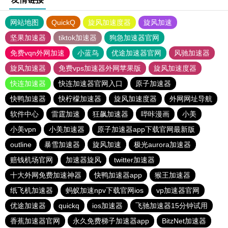
网站地图
QuickQ
旋风加速度器
旋风加速
坚果加速器
tiktok加速器
狗急加速器官网
免费vqn外网加速
小蓝鸟
优途加速器官网
风驰加速器
旋风加速器
免费vps加速器外网苹果版
旋风加速度器
快连加速器
快连加速器官网入口
原子加速器
快鸭加速器
快柠檬加速器
旋风加速度器
外网网址导航
软件中心
雷霆加速
狂飙加速器
哔咔漫画
小美
小美vpn
小美加速器
原子加速器app下载官网最新版
outline
暴雪加速器
旋风加速
极光aurora加速器
赔钱机场官网
加速器旋风
twitter加速器
十大外网免费加速神器
快鸭加速器app
猴王加速器
纸飞机加速器
蚂蚁加速npv下载官网ios
vp加速器官网
优途加速器
quickq
ios加速器
飞驰加速器15分钟试用
香蕉加速器官网
永久免费梯子加速器app
BitzNet加速器