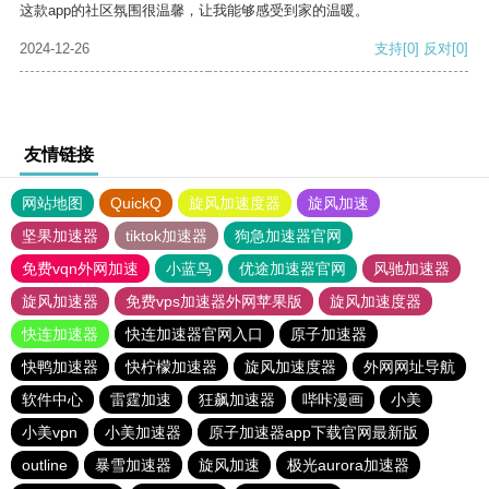
这款app的社区氛围很温馨，让我能够感受到家的温暖。
2024-12-26
支持
[0]
反对
[0]
友情链接
网站地图
QuickQ
旋风加速度器
旋风加速
坚果加速器
tiktok加速器
狗急加速器官网
免费vqn外网加速
小蓝鸟
优途加速器官网
风驰加速器
旋风加速器
免费vps加速器外网苹果版
旋风加速度器
快连加速器
快连加速器官网入口
原子加速器
快鸭加速器
快柠檬加速器
旋风加速度器
外网网址导航
软件中心
雷霆加速
狂飙加速器
哔咔漫画
小美
小美vpn
小美加速器
原子加速器app下载官网最新版
outline
暴雪加速器
旋风加速
极光aurora加速器