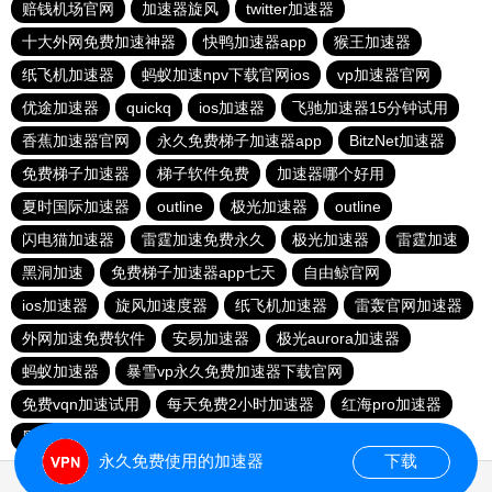
赔钱机场官网
加速器旋风
twitter加速器
十大外网免费加速神器
快鸭加速器app
猴王加速器
纸飞机加速器
蚂蚁加速npv下载官网ios
vp加速器官网
优途加速器
quickq
ios加速器
飞驰加速器15分钟试用
香蕉加速器官网
永久免费梯子加速器app
BitzNet加速器
免费梯子加速器
梯子软件免费
加速器哪个好用
夏时国际加速器
outline
极光加速器
outline
闪电猫加速器
雷霆加速免费永久
极光加速器
雷霆加速
黑洞加速
免费梯子加速器app七天
自由鲸官网
ios加速器
旋风加速度器
纸飞机加速器
雷轰官网加速器
外网加速免费软件
安易加速器
极光aurora加速器
蚂蚁加速器
暴雪vp永久免费加速器下载官网
免费vqn加速试用
每天免费2小时加速器
红海pro加速器
黑洞官网
永久免费使用的加速器
下载