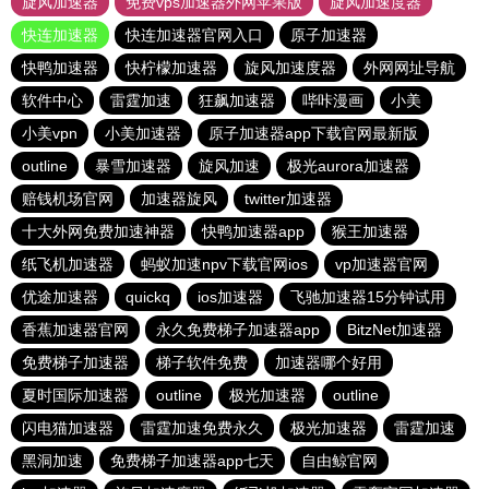
旋风加速器
免费vps加速器外网苹果版
旋风加速度器
快连加速器
快连加速器官网入口
原子加速器
快鸭加速器
快柠檬加速器
旋风加速度器
外网网址导航
软件中心
雷霆加速
狂飙加速器
哔咔漫画
小美
小美vpn
小美加速器
原子加速器app下载官网最新版
outline
暴雪加速器
旋风加速
极光aurora加速器
赔钱机场官网
加速器旋风
twitter加速器
十大外网免费加速神器
快鸭加速器app
猴王加速器
纸飞机加速器
蚂蚁加速npv下载官网ios
vp加速器官网
优途加速器
quickq
ios加速器
飞驰加速器15分钟试用
香蕉加速器官网
永久免费梯子加速器app
BitzNet加速器
免费梯子加速器
梯子软件免费
加速器哪个好用
夏时国际加速器
outline
极光加速器
outline
闪电猫加速器
雷霆加速免费永久
极光加速器
雷霆加速
黑洞加速
免费梯子加速器app七天
自由鲸官网