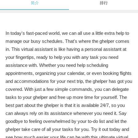
简介
排行
In today's fast-paced world, we can all use a little extra help to
manage our busy schedules. That's where the ghelper comes
in. This virtual assistant is like having a personal assistant at
your fingertips, ready to help you with any task you need
assistance with. Whether you need help scheduling
appointments, organizing your calendar, or even booking flights
and accommodations for your next trip, the ghelper has got you
covered. With just a few simple commands, you can delegate
tasks to your ghelper and free up more time for yourself. The
best part about the ghelper is that it is available 24/7, so you
can always rely on its assistance whenever you need it. Say
goodbye to feeling overwhelmed by your to-do list and let the
ghelper take care of all your tasks for you. Try it out today and
see how much easier your life can be with this ultimate virtual