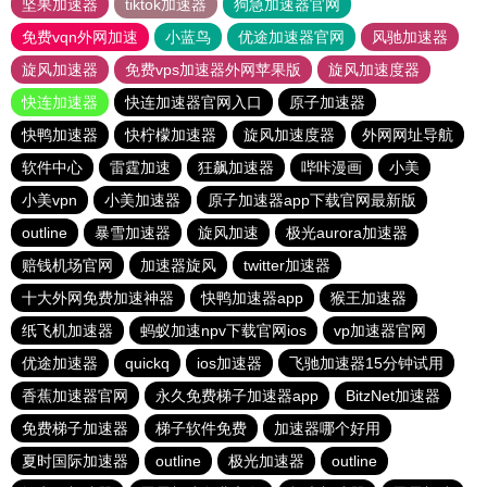
坚果加速器
tiktok加速器
狗急加速器官网
免费vqn外网加速
小蓝鸟
优途加速器官网
风驰加速器
旋风加速器
免费vps加速器外网苹果版
旋风加速度器
快连加速器
快连加速器官网入口
原子加速器
快鸭加速器
快柠檬加速器
旋风加速度器
外网网址导航
软件中心
雷霆加速
狂飙加速器
哔咔漫画
小美
小美vpn
小美加速器
原子加速器app下载官网最新版
outline
暴雪加速器
旋风加速
极光aurora加速器
赔钱机场官网
加速器旋风
twitter加速器
十大外网免费加速神器
快鸭加速器app
猴王加速器
纸飞机加速器
蚂蚁加速npv下载官网ios
vp加速器官网
优途加速器
quickq
ios加速器
飞驰加速器15分钟试用
香蕉加速器官网
永久免费梯子加速器app
BitzNet加速器
免费梯子加速器
梯子软件免费
加速器哪个好用
夏时国际加速器
outline
极光加速器
outline