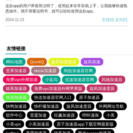
这款app的用户界面简洁明了，使用起来非常容易上手，让我能够快速熟
悉操作。我不用看说明书，就可以轻松使用这款app。
2024-11-23
支持
[0]
反对
[0]
友情链接
网站地图
QuickQ
旋风加速度器
旋风加速
坚果加速器
tiktok加速器
狗急加速器官网
免费vqn外网加速
小蓝鸟
优途加速器官网
风驰加速器
旋风加速器
免费vps加速器外网苹果版
旋风加速度器
快连加速器
快连加速器官网入口
原子加速器
快鸭加速器
快柠檬加速器
旋风加速度器
外网网址导航
软件中心
雷霆加速
狂飙加速器
哔咔漫画
小美
小美vpn
小美加速器
原子加速器app下载官网最新版