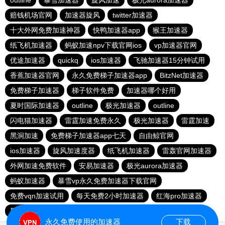
outline
暴雪加速器
旋风加速
极光aurora加速器
赔钱机场官网
加速器旋风
twitter加速器
十大外网免费加速神器
快鸭加速器app
猴王加速器
纸飞机加速器
蚂蚁加速npv下载官网ios
vp加速器官网
优途加速器
quickq
ios加速器
飞驰加速器15分钟试用
香蕉加速器官网
永久免费梯子加速器app
BitzNet加速器
免费梯子加速器
梯子软件免费
加速器哪个好用
夏时国际加速器
outline
极光加速器
outline
闪电猫加速器
雷霆加速免费永久
极光加速器
雷霆加速
黑洞加速
免费梯子加速器app七天
自由鲸官网
ios加速器
旋风加速度器
纸飞机加速器
雷轰官网加速器
外网加速免费软件
安易加速器
极光aurora加速器
蚂蚁加速器
暴雪vp永久免费加速器下载官网
免费vqn加速试用
每天免费2小时加速器
红海pro加速器
黑洞官网
永久免费使用的加速器
下载