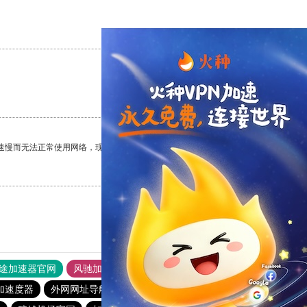
支持
[0]
反对
[0]
支持
[0]
反对
[0]
速慢而无法正常使用网络，现在有了这个app，我再也不用担心了。
支持
[0]
反对
[0]
途加速器官网
风驰加速器
旋风加速器
加速度器
外网网址导航
软件中心
雷霆加速
狂飙加速器