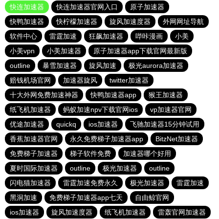
快连加速器
快连加速器官网入口
原子加速器
快鸭加速器
快柠檬加速器
旋风加速度器
外网网址导航
软件中心
雷霆加速
狂飙加速器
哔咔漫画
小美
小美vpn
小美加速器
原子加速器app下载官网最新版
outline
暴雪加速器
旋风加速
极光aurora加速器
赔钱机场官网
加速器旋风
twitter加速器
十大外网免费加速神器
快鸭加速器app
猴王加速器
纸飞机加速器
蚂蚁加速npv下载官网ios
vp加速器官网
优途加速器
quickq
ios加速器
飞驰加速器15分钟试用
香蕉加速器官网
永久免费梯子加速器app
BitzNet加速器
免费梯子加速器
梯子软件免费
加速器哪个好用
夏时国际加速器
outline
极光加速器
outline
闪电猫加速器
雷霆加速免费永久
极光加速器
雷霆加速
黑洞加速
免费梯子加速器app七天
自由鲸官网
ios加速器
旋风加速度器
纸飞机加速器
雷轰官网加速器