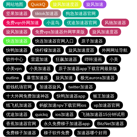
网站地图
QuickQ
旋风加速度器
旋风加速
坚果加速器
tiktok加速器
狗急加速器官网
免费vqn外网加速
小蓝鸟
优途加速器官网
风驰加速器
旋风加速器
免费vps加速器外网苹果版
旋风加速度器
快连加速器
快连加速器官网入口
原子加速器
快鸭加速器
快柠檬加速器
旋风加速度器
外网网址导航
软件中心
雷霆加速
狂飙加速器
哔咔漫画
小美
小美vpn
小美加速器
原子加速器app下载官网最新版
outline
暴雪加速器
旋风加速
极光aurora加速器
赔钱机场官网
加速器旋风
twitter加速器
十大外网免费加速神器
快鸭加速器app
猴王加速器
纸飞机加速器
蚂蚁加速npv下载官网ios
vp加速器官网
优途加速器
quickq
ios加速器
飞驰加速器15分钟试用
香蕉加速器官网
永久免费梯子加速器app
BitzNet加速器
免费梯子加速器
梯子软件免费
加速器哪个好用