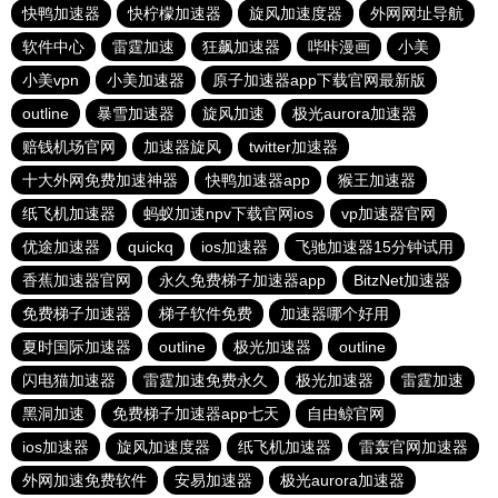
快鸭加速器
快柠檬加速器
旋风加速度器
外网网址导航
软件中心
雷霆加速
狂飙加速器
哔咔漫画
小美
小美vpn
小美加速器
原子加速器app下载官网最新版
outline
暴雪加速器
旋风加速
极光aurora加速器
赔钱机场官网
加速器旋风
twitter加速器
十大外网免费加速神器
快鸭加速器app
猴王加速器
纸飞机加速器
蚂蚁加速npv下载官网ios
vp加速器官网
优途加速器
quickq
ios加速器
飞驰加速器15分钟试用
香蕉加速器官网
永久免费梯子加速器app
BitzNet加速器
免费梯子加速器
梯子软件免费
加速器哪个好用
夏时国际加速器
outline
极光加速器
outline
闪电猫加速器
雷霆加速免费永久
极光加速器
雷霆加速
黑洞加速
免费梯子加速器app七天
自由鲸官网
ios加速器
旋风加速度器
纸飞机加速器
雷轰官网加速器
外网加速免费软件
安易加速器
极光aurora加速器