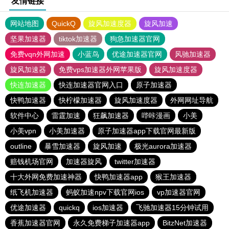
友情链接
网站地图
QuickQ
旋风加速度器
旋风加速
坚果加速器
tiktok加速器
狗急加速器官网
免费vqn外网加速
小蓝鸟
优途加速器官网
风驰加速器
旋风加速器
免费vps加速器外网苹果版
旋风加速度器
快连加速器
快连加速器官网入口
原子加速器
快鸭加速器
快柠檬加速器
旋风加速度器
外网网址导航
软件中心
雷霆加速
狂飙加速器
哔咔漫画
小美
小美vpn
小美加速器
原子加速器app下载官网最新版
outline
暴雪加速器
旋风加速
极光aurora加速器
赔钱机场官网
加速器旋风
twitter加速器
十大外网免费加速神器
快鸭加速器app
猴王加速器
纸飞机加速器
蚂蚁加速npv下载官网ios
vp加速器官网
优途加速器
quickq
ios加速器
飞驰加速器15分钟试用
香蕉加速器官网
永久免费梯子加速器app
BitzNet加速器