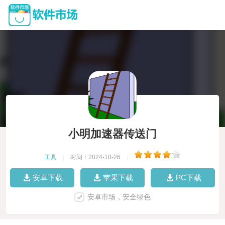
小明加速器传送门
工具
|
时间：2024-10-26
|
安卓下载
苹果下载
PC下载
安卓市场，安全绿色