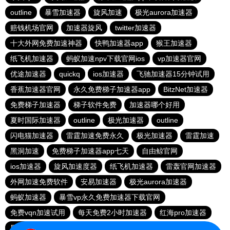
outline
暴雪加速器
旋风加速
极光aurora加速器
赔钱机场官网
加速器旋风
twitter加速器
十大外网免费加速神器
快鸭加速器app
猴王加速器
纸飞机加速器
蚂蚁加速npv下载官网ios
vp加速器官网
优途加速器
quickq
ios加速器
飞驰加速器15分钟试用
香蕉加速器官网
永久免费梯子加速器app
BitzNet加速器
免费梯子加速器
梯子软件免费
加速器哪个好用
夏时国际加速器
outline
极光加速器
outline
闪电猫加速器
雷霆加速免费永久
极光加速器
雷霆加速
黑洞加速
免费梯子加速器app七天
自由鲸官网
ios加速器
旋风加速度器
纸飞机加速器
雷轰官网加速器
外网加速免费软件
安易加速器
极光aurora加速器
蚂蚁加速器
暴雪vp永久免费加速器下载官网
免费vqn加速试用
每天免费2小时加速器
红海pro加速器
黑洞官网