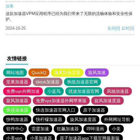
游客
这款加速器VPM应用程序已经为我们带来了无限的流畅体验和安全性保
护。
2024-10-25
支持
[0]
反对
[0]
友情链接
网站地图
QuickQ
旋风加速度器
旋风加速
坚果加速器
tiktok加速器
狗急加速器官网
免费vqn外网加速
小蓝鸟
优途加速器官网
风驰加速器
旋风加速器
免费vps加速器外网苹果版
旋风加速度器
快连加速器
快连加速器官网入口
原子加速器
快鸭加速器
快柠檬加速器
旋风加速度器
外网网址导航
软件中心
雷霆加速
狂飙加速器
哔咔漫画
小美
小美vpn
小美加速器
原子加速器app下载官网最新版