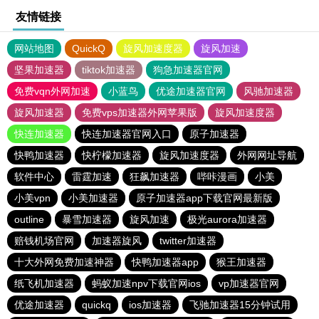
友情链接
网站地图
QuickQ
旋风加速度器
旋风加速
坚果加速器
tiktok加速器
狗急加速器官网
免费vqn外网加速
小蓝鸟
优途加速器官网
风驰加速器
旋风加速器
免费vps加速器外网苹果版
旋风加速度器
快连加速器
快连加速器官网入口
原子加速器
快鸭加速器
快柠檬加速器
旋风加速度器
外网网址导航
软件中心
雷霆加速
狂飙加速器
哔咔漫画
小美
小美vpn
小美加速器
原子加速器app下载官网最新版
outline
暴雪加速器
旋风加速
极光aurora加速器
赔钱机场官网
加速器旋风
twitter加速器
十大外网免费加速神器
快鸭加速器app
猴王加速器
纸飞机加速器
蚂蚁加速npv下载官网ios
vp加速器官网
优途加速器
quickq
ios加速器
飞驰加速器15分钟试用