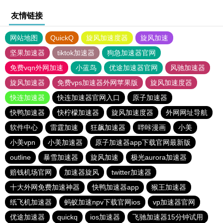
友情链接
网站地图
QuickQ
旋风加速度器
旋风加速
坚果加速器
tiktok加速器
狗急加速器官网
免费vqn外网加速
小蓝鸟
优途加速器官网
风驰加速器
旋风加速器
免费vps加速器外网苹果版
旋风加速度器
快连加速器
快连加速器官网入口
原子加速器
快鸭加速器
快柠檬加速器
旋风加速度器
外网网址导航
软件中心
雷霆加速
狂飙加速器
哔咔漫画
小美
小美vpn
小美加速器
原子加速器app下载官网最新版
outline
暴雪加速器
旋风加速
极光aurora加速器
赔钱机场官网
加速器旋风
twitter加速器
十大外网免费加速神器
快鸭加速器app
猴王加速器
纸飞机加速器
蚂蚁加速npv下载官网ios
vp加速器官网
优途加速器
quickq
ios加速器
飞驰加速器15分钟试用