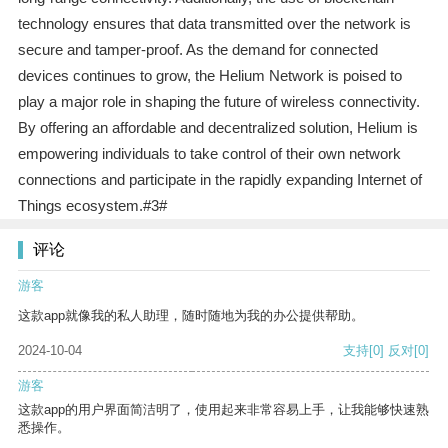
technology ensures that data transmitted over the network is
secure and tamper-proof. As the demand for connected
devices continues to grow, the Helium Network is poised to
play a major role in shaping the future of wireless connectivity.
By offering an affordable and decentralized solution, Helium is
empowering individuals to take control of their own network
connections and participate in the rapidly expanding Internet of
Things ecosystem.#3#
评论
游客
这款app就像我的私人助理，随时随地为我的办公提供帮助。
2024-10-04
支持
[0]
反对
[0]
游客
这款app的用户界面简洁明了，使用起来非常容易上手，让我能够快速熟
悉操作。