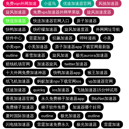
免费vqn外网加速
小蓝鸟
优途加速器官网
风驰加速器
旋风加速器
免费vps加速器外网苹果版
旋风加速度器
快连加速器
快连加速器官网入口
原子加速器
快鸭加速器
快柠檬加速器
旋风加速度器
外网网址导航
软件中心
雷霆加速
狂飙加速器
哔咔漫画
小美
小美vpn
小美加速器
原子加速器app下载官网最新版
outline
暴雪加速器
旋风加速
极光aurora加速器
赔钱机场官网
加速器旋风
twitter加速器
十大外网免费加速神器
快鸭加速器app
猴王加速器
纸飞机加速器
蚂蚁加速npv下载官网ios
vp加速器官网
优途加速器
quickq
ios加速器
飞驰加速器15分钟试用
香蕉加速器官网
永久免费梯子加速器app
BitzNet加速器
免费梯子加速器
梯子软件免费
加速器哪个好用
夏时国际加速器
outline
极光加速器
outline
闪电猫加速器
雷霆加速免费永久
极光加速器
雷霆加速