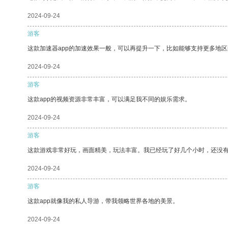
2024-09-24
游客
这款加速器app的加速效果一般，可以再提升一下，比如能够支持更多地
2024-09-24
游客
这款app的视频资源非常丰富，可以满足我不同的娱乐需求。
2024-09-24
游客
这款游戏非常好玩，画面精美，玩法丰富。我已经玩了好几个小时，还没
2024-09-24
游客
这款app就像我的私人导游，带我领略世界各地的美景。
2024-09-24