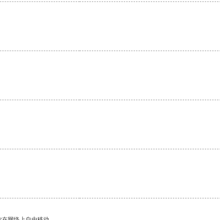
你在网络上自由移动。