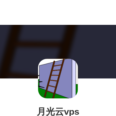
月光云vps