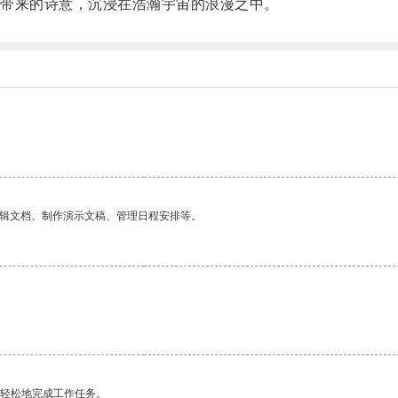
带来的诗意，沉浸在浩瀚宇宙的浪漫之中。
编辑文档、制作演示文稿、管理日程安排等。
更轻松地完成工作任务。