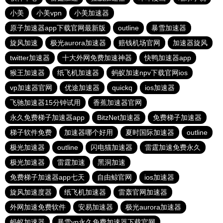
小美
小美vpn
小美加速器
原子加速器app下载官网最新版
outline
暴雪加速器
旋风加速
极光aurora加速器
赔钱机场官网
加速器旋风
twitter加速器
十大外网免费加速神器
快鸭加速器app
猴王加速器
纸飞机加速器
蚂蚁加速npv下载官网ios
vp加速器官网
优途加速器
quickq
ios加速器
飞驰加速器15分钟试用
香蕉加速器官网
永久免费梯子加速器app
BitzNet加速器
免费梯子加速器
梯子软件免费
加速器哪个好用
夏时国际加速器
outline
极光加速器
outline
闪电猫加速器
雷霆加速免费永久
极光加速器
雷霆加速
黑洞加速
免费梯子加速器app七天
自由鲸官网
ios加速器
旋风加速度器
纸飞机加速器
雷轰官网加速器
外网加速免费软件
安易加速器
极光aurora加速器
蚂蚁加速器
暴雪vp永久免费加速器下载官网