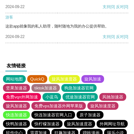
2024-09-22
支持
[0]
反对
[0]
游客
这款app就像我的私人助理，随时随地为我的办公提供帮助。
2024-09-22
支持
[0]
反对
[0]
友情链接
网站地图
QuickQ
旋风加速度器
旋风加速
坚果加速器
tiktok加速器
狗急加速器官网
免费vqn外网加速
小蓝鸟
优途加速器官网
风驰加速器
旋风加速器
免费vps加速器外网苹果版
旋风加速度器
快连加速器
快连加速器官网入口
原子加速器
快鸭加速器
快柠檬加速器
旋风加速度器
外网网址导航
软件中心
雷霆加速
狂飙加速器
哔咔漫画
瑞乐小说