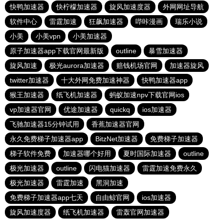
快鸭加速器
快柠檬加速器
旋风加速度器
外网网址导航
软件中心
雷霆加速
狂飙加速器
哔咔漫画
瑞乐小说
小美
小美vpn
小美加速器
原子加速器app下载官网最新版
outline
暴雪加速器
旋风加速
极光aurora加速器
赔钱机场官网
加速器旋风
twitter加速器
十大外网免费加速神器
快鸭加速器app
猴王加速器
纸飞机加速器
蚂蚁加速npv下载官网ios
vp加速器官网
优途加速器
quickq
ios加速器
飞驰加速器15分钟试用
香蕉加速器官网
永久免费梯子加速器app
BitzNet加速器
免费梯子加速器
梯子软件免费
加速器哪个好用
夏时国际加速器
outline
极光加速器
outline
闪电猫加速器
雷霆加速免费永久
极光加速器
雷霆加速
黑洞加速
免费梯子加速器app七天
自由鲸官网
ios加速器
旋风加速度器
纸飞机加速器
雷轰官网加速器