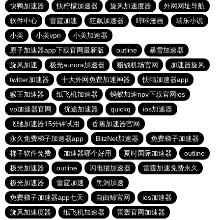
快鸭加速器
快柠檬加速器
旋风加速度器
外网网址导航
软件中心
雷霆加速
狂飙加速器
哔咔漫画
瑞乐小说
小美
小美vpn
小美加速器
原子加速器app下载官网最新版
outline
暴雪加速器
旋风加速
极光aurora加速器
赔钱机场官网
加速器旋风
twitter加速器
十大外网免费加速神器
快鸭加速器app
猴王加速器
纸飞机加速器
蚂蚁加速npv下载官网ios
vp加速器官网
优途加速器
quickq
ios加速器
飞驰加速器15分钟试用
香蕉加速器官网
永久免费梯子加速器app
BitzNet加速器
免费梯子加速器
梯子软件免费
加速器哪个好用
夏时国际加速器
outline
极光加速器
outline
闪电猫加速器
雷霆加速免费永久
极光加速器
雷霆加速
黑洞加速
免费梯子加速器app七天
自由鲸官网
ios加速器
旋风加速度器
纸飞机加速器
雷轰官网加速器