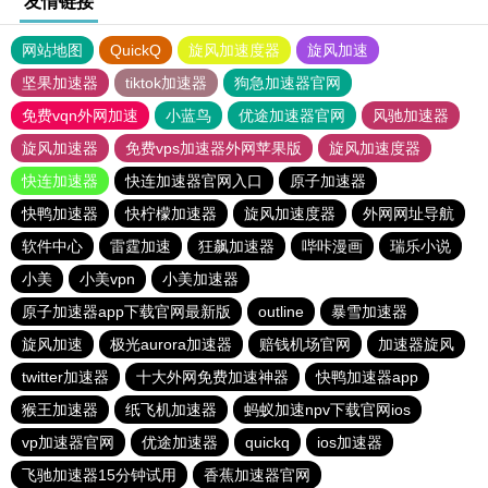
友情链接
网站地图
QuickQ
旋风加速度器
旋风加速
坚果加速器
tiktok加速器
狗急加速器官网
免费vqn外网加速
小蓝鸟
优途加速器官网
风驰加速器
旋风加速器
免费vps加速器外网苹果版
旋风加速度器
快连加速器
快连加速器官网入口
原子加速器
快鸭加速器
快柠檬加速器
旋风加速度器
外网网址导航
软件中心
雷霆加速
狂飙加速器
哔咔漫画
瑞乐小说
小美
小美vpn
小美加速器
原子加速器app下载官网最新版
outline
暴雪加速器
旋风加速
极光aurora加速器
赔钱机场官网
加速器旋风
twitter加速器
十大外网免费加速神器
快鸭加速器app
猴王加速器
纸飞机加速器
蚂蚁加速npv下载官网ios
vp加速器官网
优途加速器
quickq
ios加速器
飞驰加速器15分钟试用
香蕉加速器官网