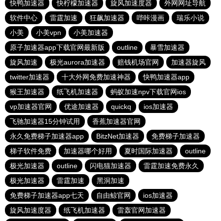
快鸭加速器
快柠檬加速器
旋风加速度器
外网网址导航
软件中心
雷霆加速
狂飙加速器
哔咔漫画
瑞乐小说
小美
小美vpn
小美加速器
原子加速器app下载官网最新版
outline
暴雪加速器
旋风加速
极光aurora加速器
赔钱机场官网
加速器旋风
twitter加速器
十大外网免费加速神器
快鸭加速器app
猴王加速器
纸飞机加速器
蚂蚁加速npv下载官网ios
vp加速器官网
优途加速器
quickq
ios加速器
飞驰加速器15分钟试用
香蕉加速器官网
永久免费梯子加速器app
BitzNet加速器
免费梯子加速器
梯子软件免费
加速器哪个好用
夏时国际加速器
outline
极光加速器
outline
闪电猫加速器
雷霆加速免费永久
极光加速器
雷霆加速
黑洞加速
免费梯子加速器app七天
自由鲸官网
ios加速器
旋风加速度器
纸飞机加速器
雷轰官网加速器