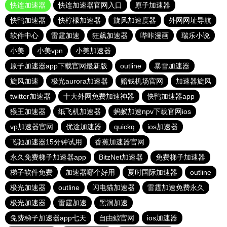
快连加速器
快连加速器官网入口
原子加速器
快鸭加速器
快柠檬加速器
旋风加速度器
外网网址导航
软件中心
雷霆加速
狂飙加速器
哔咔漫画
瑞乐小说
小美
小美vpn
小美加速器
原子加速器app下载官网最新版
outline
暴雪加速器
旋风加速
极光aurora加速器
赔钱机场官网
加速器旋风
twitter加速器
十大外网免费加速神器
快鸭加速器app
猴王加速器
纸飞机加速器
蚂蚁加速npv下载官网ios
vp加速器官网
优途加速器
quickq
ios加速器
飞驰加速器15分钟试用
香蕉加速器官网
永久免费梯子加速器app
BitzNet加速器
免费梯子加速器
梯子软件免费
加速器哪个好用
夏时国际加速器
outline
极光加速器
outline
闪电猫加速器
雷霆加速免费永久
极光加速器
雷霆加速
黑洞加速
免费梯子加速器app七天
自由鲸官网
ios加速器