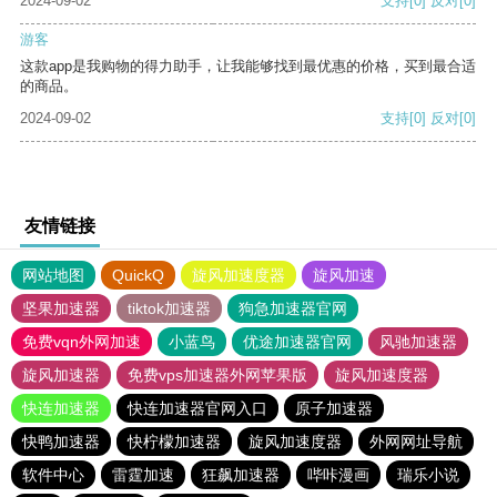
2024-09-02
支持
[0]
反对
[0]
游客
这款app是我购物的得力助手，让我能够找到最优惠的价格，买到最合适
的商品。
2024-09-02
支持
[0]
反对
[0]
友情链接
网站地图
QuickQ
旋风加速度器
旋风加速
坚果加速器
tiktok加速器
狗急加速器官网
免费vqn外网加速
小蓝鸟
优途加速器官网
风驰加速器
旋风加速器
免费vps加速器外网苹果版
旋风加速度器
快连加速器
快连加速器官网入口
原子加速器
快鸭加速器
快柠檬加速器
旋风加速度器
外网网址导航
软件中心
雷霆加速
狂飙加速器
哔咔漫画
瑞乐小说