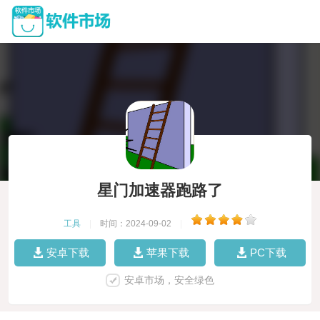
星门加速器跑路了
工具
|
时间：2024-09-02
|
安卓下载
苹果下载
PC下载
安卓市场，安全绿色