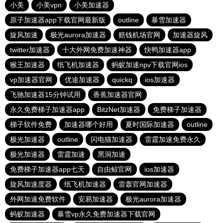
小美
小美vpn
小美加速器
原子加速器app下载官网最新版
outline
暴雪加速器
旋风加速
极光aurora加速器
赔钱机场官网
加速器旋风
twitter加速器
十大外网免费加速神器
快鸭加速器app
猴王加速器
纸飞机加速器
蚂蚁加速npv下载官网ios
vp加速器官网
优途加速器
quickq
ios加速器
飞驰加速器15分钟试用
香蕉加速器官网
永久免费梯子加速器app
BitzNet加速器
免费梯子加速器
梯子软件免费
加速器哪个好用
夏时国际加速器
outline
极光加速器
outline
闪电猫加速器
雷霆加速免费永久
极光加速器
雷霆加速
黑洞加速
免费梯子加速器app七天
自由鲸官网
ios加速器
旋风加速度器
纸飞机加速器
雷轰官网加速器
外网加速免费软件
安易加速器
极光aurora加速器
蚂蚁加速器
暴雪vp永久免费加速器下载官网