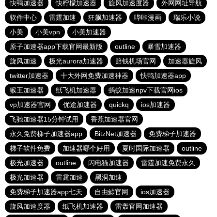
快鸭加速器
快柠檬加速器
旋风加速度器
外网网址导航
软件中心
雷霆加速
狂飙加速器
哔咔漫画
瑞乐小说
小美
小美vpn
小美加速器
原子加速器app下载官网最新版
outline
暴雪加速器
旋风加速
极光aurora加速器
赔钱机场官网
加速器旋风
twitter加速器
十大外网免费加速神器
快鸭加速器app
猴王加速器
纸飞机加速器
蚂蚁加速npv下载官网ios
vp加速器官网
优途加速器
quickq
ios加速器
飞驰加速器15分钟试用
香蕉加速器官网
永久免费梯子加速器app
BitzNet加速器
免费梯子加速器
梯子软件免费
加速器哪个好用
夏时国际加速器
outline
极光加速器
outline
闪电猫加速器
雷霆加速免费永久
极光加速器
雷霆加速
黑洞加速
免费梯子加速器app七天
自由鲸官网
ios加速器
旋风加速度器
纸飞机加速器
雷轰官网加速器