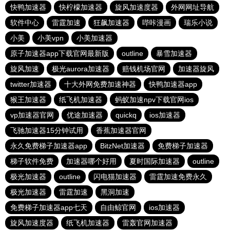
快鸭加速器
快柠檬加速器
旋风加速度器
外网网址导航
软件中心
雷霆加速
狂飙加速器
哔咔漫画
瑞乐小说
小美
小美vpn
小美加速器
原子加速器app下载官网最新版
outline
暴雪加速器
旋风加速
极光aurora加速器
赔钱机场官网
加速器旋风
twitter加速器
十大外网免费加速神器
快鸭加速器app
猴王加速器
纸飞机加速器
蚂蚁加速npv下载官网ios
vp加速器官网
优途加速器
quickq
ios加速器
飞驰加速器15分钟试用
香蕉加速器官网
永久免费梯子加速器app
BitzNet加速器
免费梯子加速器
梯子软件免费
加速器哪个好用
夏时国际加速器
outline
极光加速器
outline
闪电猫加速器
雷霆加速免费永久
极光加速器
雷霆加速
黑洞加速
免费梯子加速器app七天
自由鲸官网
ios加速器
旋风加速度器
纸飞机加速器
雷轰官网加速器