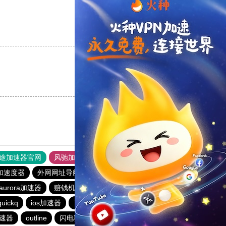
支持
[0]
反对
[0]
支持
[0]
反对
[0]
途加速器官网
风驰加速器
旋风加速器
加速度器
外网网址导航
软件中心
雷霆加速
狂飙加速器
aurora加速器
赔钱机场官网
加速器旋风
twitter加速器
quickq
ios加速器
飞驰加速器15分钟试用
香蕉加速器官网
速器
outline
闪电猫加速器
雷霆加速免费永久