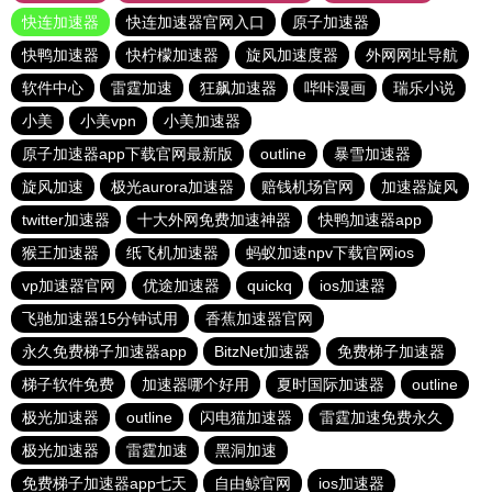
快连加速器
快连加速器官网入口
原子加速器
快鸭加速器
快柠檬加速器
旋风加速度器
外网网址导航
软件中心
雷霆加速
狂飙加速器
哔咔漫画
瑞乐小说
小美
小美vpn
小美加速器
原子加速器app下载官网最新版
outline
暴雪加速器
旋风加速
极光aurora加速器
赔钱机场官网
加速器旋风
twitter加速器
十大外网免费加速神器
快鸭加速器app
猴王加速器
纸飞机加速器
蚂蚁加速npv下载官网ios
vp加速器官网
优途加速器
quickq
ios加速器
飞驰加速器15分钟试用
香蕉加速器官网
永久免费梯子加速器app
BitzNet加速器
免费梯子加速器
梯子软件免费
加速器哪个好用
夏时国际加速器
outline
极光加速器
outline
闪电猫加速器
雷霆加速免费永久
极光加速器
雷霆加速
黑洞加速
免费梯子加速器app七天
自由鲸官网
ios加速器