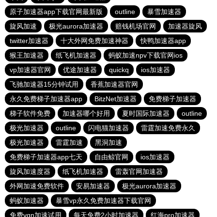
原子加速器app下载官网最新版
outline
暴雪加速器
旋风加速
极光aurora加速器
赔钱机场官网
加速器旋风
twitter加速器
十大外网免费加速神器
快鸭加速器app
猴王加速器
纸飞机加速器
蚂蚁加速npv下载官网ios
vp加速器官网
优途加速器
quickq
ios加速器
飞驰加速器15分钟试用
香蕉加速器官网
永久免费梯子加速器app
BitzNet加速器
免费梯子加速器
梯子软件免费
加速器哪个好用
夏时国际加速器
outline
极光加速器
outline
闪电猫加速器
雷霆加速免费永久
极光加速器
雷霆加速
黑洞加速
免费梯子加速器app七天
自由鲸官网
ios加速器
旋风加速度器
纸飞机加速器
雷轰官网加速器
外网加速免费软件
安易加速器
极光aurora加速器
蚂蚁加速器
暴雪vp永久免费加速器下载官网
免费vqn加速试用
每天免费2小时加速器
红海pro加速器