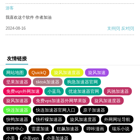
游客
我喜欢这个软件 作者加油
2024-08-16
支持
[0]
反对
[0]
友情链接
网站地图
QuickQ
旋风加速度器
旋风加速
坚果加速器
tiktok加速器
狗急加速器官网
免费vqn外网加速
小蓝鸟
优途加速器官网
风驰加速器
旋风加速器
免费vps加速器外网苹果版
旋风加速度器
快连加速器
快连加速器官网入口
原子加速器
快鸭加速器
快柠檬加速器
旋风加速度器
外网网址导航
软件中心
雷霆加速
狂飙加速器
哔咔漫画
瑞乐小说
小美
小美vpn
小美加速器