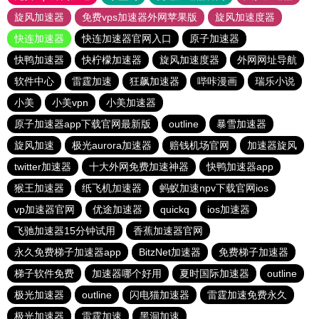
旋风加速器
免费vps加速器外网苹果版
旋风加速度器
快连加速器
快连加速器官网入口
原子加速器
快鸭加速器
快柠檬加速器
旋风加速度器
外网网址导航
软件中心
雷霆加速
狂飙加速器
哔咔漫画
瑞乐小说
小美
小美vpn
小美加速器
原子加速器app下载官网最新版
outline
暴雪加速器
旋风加速
极光aurora加速器
赔钱机场官网
加速器旋风
twitter加速器
十大外网免费加速神器
快鸭加速器app
猴王加速器
纸飞机加速器
蚂蚁加速npv下载官网ios
vp加速器官网
优途加速器
quickq
ios加速器
飞驰加速器15分钟试用
香蕉加速器官网
永久免费梯子加速器app
BitzNet加速器
免费梯子加速器
梯子软件免费
加速器哪个好用
夏时国际加速器
outline
极光加速器
outline
闪电猫加速器
雷霆加速免费永久
极光加速器
雷霆加速
黑洞加速