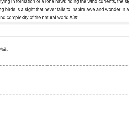
flying in formation or a lone hawk riding the wind currents, the sigh
g birds is a sight that never fails to inspire awe and wonder in al
and complexity of the natural world.#3#
的商品。