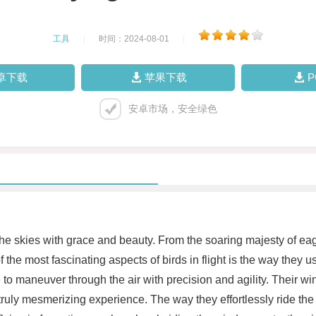
工具
|
时间：2024-08-01
|
卓下载
苹果下载
安卓市场，安全绿色
 the skies with grace and beauty. From the soaring majesty of eag
the most fascinating aspects of birds in flight is the way they us
 to maneuver through the air with precision and agility. Their wi
s a truly mesmerizing experience. The way they effortlessly ride t