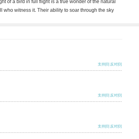
t of a bird in full flight is a true wonder of the natural
l who witness it. Their ability to soar through the sky
支持
[0]
反对
[0]
支持
[0]
反对
[0]
支持
[0]
反对
[0]