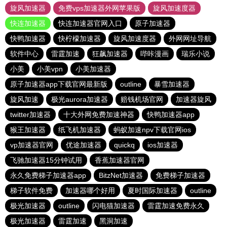
旋风加速器
免费vps加速器外网苹果版
旋风加速度器
快连加速器
快连加速器官网入口
原子加速器
快鸭加速器
快柠檬加速器
旋风加速度器
外网网址导航
软件中心
雷霆加速
狂飙加速器
哔咔漫画
瑞乐小说
小美
小美vpn
小美加速器
原子加速器app下载官网最新版
outline
暴雪加速器
旋风加速
极光aurora加速器
赔钱机场官网
加速器旋风
twitter加速器
十大外网免费加速神器
快鸭加速器app
猴王加速器
纸飞机加速器
蚂蚁加速npv下载官网ios
vp加速器官网
优途加速器
quickq
ios加速器
飞驰加速器15分钟试用
香蕉加速器官网
永久免费梯子加速器app
BitzNet加速器
免费梯子加速器
梯子软件免费
加速器哪个好用
夏时国际加速器
outline
极光加速器
outline
闪电猫加速器
雷霆加速免费永久
极光加速器
雷霆加速
黑洞加速