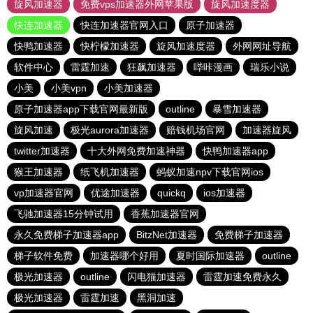
旋风加速器
免费vps加速器外网苹果版
旋风加速度器
快连加速器
快连加速器官网入口
原子加速器
快鸭加速器
快柠檬加速器
旋风加速度器
外网网址导航
软件中心
雷霆加速
狂飙加速器
哔咔漫画
瑞乐小说
小美
小美vpn
小美加速器
原子加速器app下载官网最新版
outline
暴雪加速器
旋风加速
极光aurora加速器
赔钱机场官网
加速器旋风
twitter加速器
十大外网免费加速神器
快鸭加速器app
猴王加速器
纸飞机加速器
蚂蚁加速npv下载官网ios
vp加速器官网
优途加速器
quickq
ios加速器
飞驰加速器15分钟试用
香蕉加速器官网
永久免费梯子加速器app
BitzNet加速器
免费梯子加速器
梯子软件免费
加速器哪个好用
夏时国际加速器
outline
极光加速器
outline
闪电猫加速器
雷霆加速免费永久
极光加速器
雷霆加速
黑洞加速